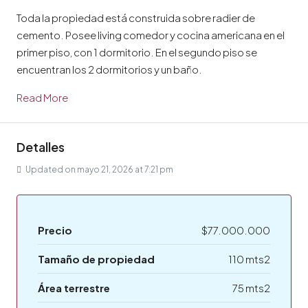
Toda la propiedad está construida sobre radier de
cemento. Posee living comedor y cocina americana en el
primer piso, con 1 dormitorio. En el segundo piso se
encuentran los 2 dormitorios y un baño.
Read More
Detalles
Updated on mayo 21, 2026 at 7:21 pm
Precio
$77.000.000
Tamaño de propiedad
110 mts2
Área terrestre
75 mts2