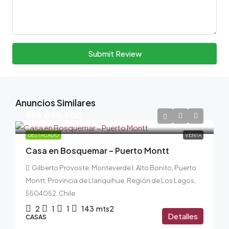
Submit Review
Anuncios Similares
$90.000.000
DESTACADO
VENTA
Casa en Bosquemar – Puerto Montt
Gilberto Provoste, Monteverde I, Alto Bonito, Puerto
Montt, Provincia de Llanquihue, Región de Los Lagos,
5504052, Chile
2
1
1
143
mts2
Detalles
CASAS