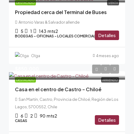
DESTACADO
VENTA
Propiedad cerca del Terminal de Buses
Antonio Varas & Salvador allende
5
1
143
mts2
Detalles
BODEGAS - OFICINAS - LOCALES COMERCIALES, CASAS
Olga
4 meses ago
$850.000
DESTACADO
ARRIENDO
Casa en el centro de Castro – Chiloé
San Martín, Castro, Provincia de Chiloé, Región de Los
Lagos, 5700552, Chile
6
2
90
mts2
Detalles
CASAS