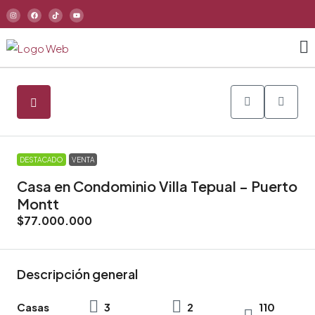
DESTACADO
VENTA
Casa en Condominio Villa Tepual – Puerto
Montt
$77.000.000
Descripción general
Casas
3
2
110