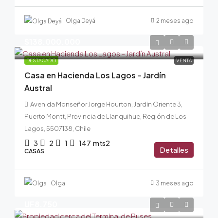
Olga Deyá
2 meses ago
$138.000.000
DESTACADO
VENTA
Casa en Hacienda Los Lagos – Jardín
Austral
Avenida Monseñor Jorge Hourton, Jardín Oriente 3,
Puerto Montt, Provincia de Llanquihue, Región de Los
Lagos, 5507138, Chile
3
2
1
147
mts2
Detalles
CASAS
Olga
3 meses ago
UF8.750