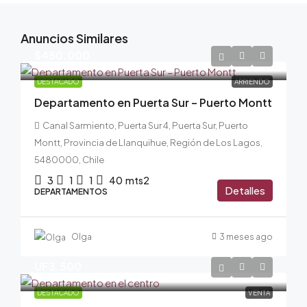
Anuncios Similares
$450.000
DESTACADO
ARRIENDO
Departamento en Puerta Sur – Puerto Montt
Canal Sarmiento, Puerta Sur 4, Puerta Sur, Puerto
Montt, Provincia de Llanquihue, Región de Los Lagos,
5480000, Chile
3
1
1
40
mts2
Detalles
DEPARTAMENTOS
Olga
3 meses ago
UF3.500
DESTACADO
VENTA