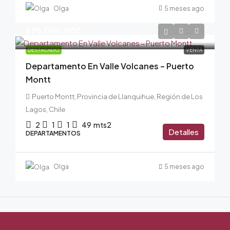
Olga
5 meses ago
$75.000.000
DESTACADO
VENTA
Departamento En Valle Volcanes – Puerto
Montt
Puerto Montt, Provincia de Llanquihue, Región de Los
Lagos, Chile
2
1
1
49
mts2
Detalles
DEPARTAMENTOS
Olga
5 meses ago