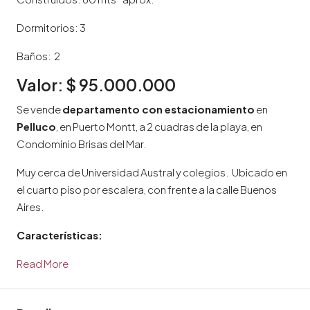
Dormitorios: 3
Baños: 2
Valor: $ 95.000.000
Se vende
departamento con estacionamiento
en
Pelluco
, en Puerto Montt, a 2 cuadras de la playa, en
Condominio Brisas del Mar.
Muy cerca de Universidad Austral y colegios. Ubicado en
el cuarto piso por escalera, con frente a la calle Buenos
Aires.
Características:
Read More