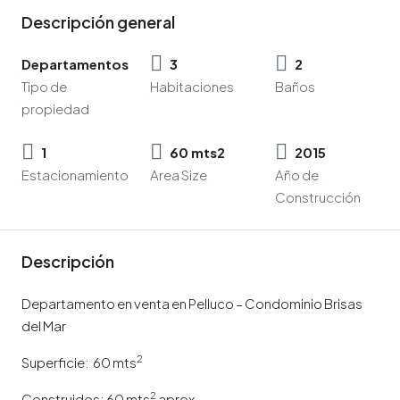
Descripción general
Departamentos
3
2
Tipo de
Habitaciones
Baños
propiedad
1
60 mts2
2015
Estacionamiento
Area Size
Año de
Construcción
Descripción
Departamento en venta en Pelluco – Condominio Brisas
del Mar
2
Superficie: 60 mts
2
Construidos: 60 mts
aprox.