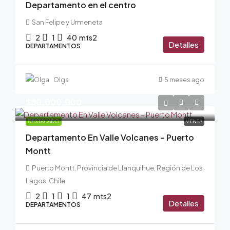
Departamento en el centro
San Felipe y Urmeneta
2
1
40
mts2
Detalles
DEPARTAMENTOS
Olga
5 meses ago
$80.000.000
DESTACADO
VENTA
Departamento En Valle Volcanes – Puerto
Montt
Puerto Montt, Provincia de Llanquihue, Región de Los
Lagos, Chile
2
1
1
47
mts2
Detalles
DEPARTAMENTOS